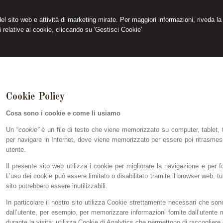
 del sito web e attività di marketing mirate. Per maggiori informazioni, riveda la
 relative ai cookie, cliccando su 'Gestisci Cookie'
Cookie Policy
Cosa sono i cookie e come li usiamo
Un “
cookie”
è un file di testo che viene memorizzato su computer, tablet, te
per navigare in Internet, dove viene memorizzato per essere poi ritrasmesso
utente.
Il presente sito web utilizza i cookie per migliorare la navigazione e per for
L’uso dei cookie può essere limitato o disabilitato tramite il browser web; tu
sito potrebbero essere inutilizzabili.
In particolare il nostro sito utilizza Cookie strettamente necessari che sono
dall’utente, per esempio, per memorizzare informazioni fornite dall’utente m
durante la visita; utilizza Cookie di Analytics che permettono di raccogliere da