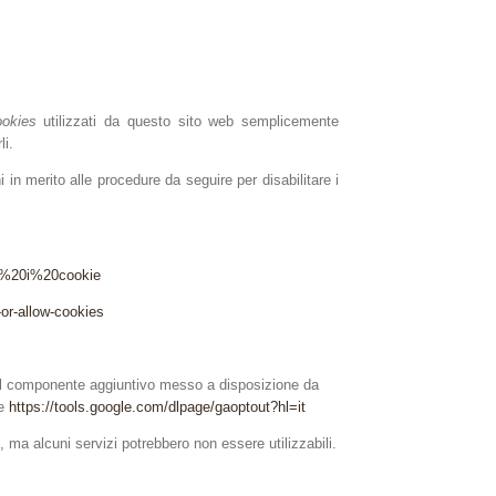
ookies
utilizzati da questo sito web semplicemente
li.
 in merito alle procedure da seguire per disabilitare i
are%20i%20cookie
-or-allow-cookies
 il componente aggiuntivo messo a disposizione da
le
https://tools.google.com/dlpage/gaoptout?hl=it
b, ma alcuni servizi potrebbero non essere utilizzabili.