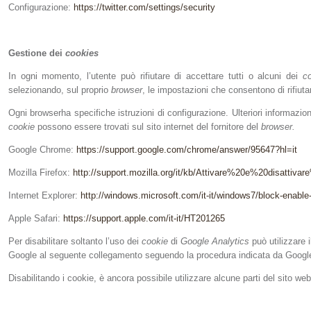
Configurazione:
https://twitter.com/settings/security
Gestione dei
cookies
In ogni momento, l’utente può rifiutare di accettare tutti o alcuni dei
c
selezionando, sul proprio
browser
, le impostazioni che consentono di rifiutar
Ogni browserha specifiche istruzioni di configurazione. Ulteriori informazioni
cookie
possono essere trovati sul sito internet del fornitore del
browser.
Google Chrome:
https://support.google.com/chrome/answer/95647?hl=it
Mozilla Firefox:
http://support.mozilla.org/it/kb/Attivare%20e%20disattiv
Internet Explorer:
http://windows.microsoft.com/it-it/windows7/block-enable
Apple Safari:
https://support.apple.com/it-it/HT201265
Per disabilitare soltanto l’uso dei
cookie
di
Google Analytics
può utilizzare
Google al seguente collegamento seguendo la procedura
indicata da Goog
Disabilitando i cookie, è ancora possibile utilizzare alcune parti del sito we