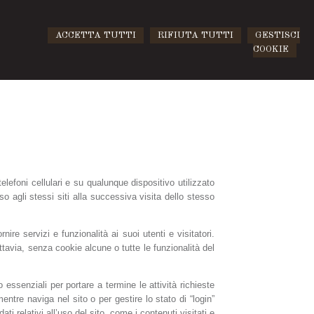
ACCETTA TUTTI
RIFIUTA TUTTI
GESTISCI
COOKIE
lefoni cellulari e su qualunque dispositivo utilizzato
 agli stessi siti alla successiva visita dello stesso
nire servizi e funzionalità ai suoi utenti e visitatori.
ttavia, senza cookie alcune o tutte le funzionalità del
 essenziali per portare a termine le attività richieste
entre naviga nel sito o per gestire lo stato di “login”
ti relativi all’uso del sito, come i contenuti visitati e