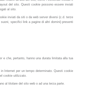
l layout del sito. Questi cookie possono essere inviati
gati al sito.
kie inviati da siti o da web server diversi (c.d. terze
uoni, specifici link a pagine di altri domini) presenti
er
e che, pertanto, hanno una durata limitata alla tua
e in Internet per un tempo determinato. Questi cookie
l cookie utilizzato.
o al titolare del sito web o ad una terza parte.