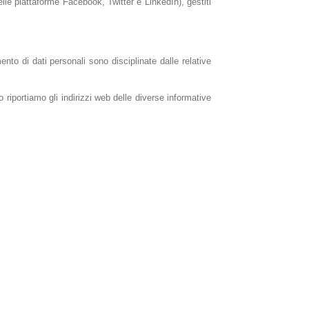
le piattaforme Facebook, Twitter e LinkedIn), gestiti
mento di dati personali sono disciplinate dalle relative
o riportiamo gli indirizzi web delle diverse informative