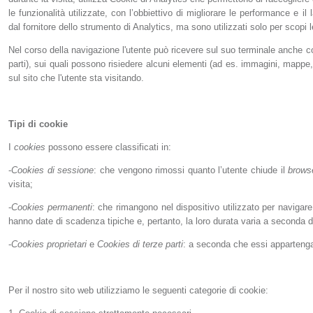
le funzionalità utilizzate, con l’obbiettivo di migliorare le performance e i
dal fornitore dello strumento di Analytics, ma sono utilizzati solo per scopi le
Nel corso della navigazione l'utente può ricevere sul suo terminale anche coo
parti), sui quali possono risiedere alcuni elementi (ad es. immagini, mappe, s
sul sito che l'utente sta visitando.
Tipi di cookie
I
cookies
possono essere classificati in:
-
Cookies di sessione
: che vengono rimossi quanto l’utente chiude il
brows
visita;
-
Cookies permanenti
: che rimangono nel dispositivo utilizzato per navigar
hanno date di scadenza tipiche e, pertanto, la loro durata varia a seconda de
-
Cookies proprietari
e
Cookies di terze parti
: a seconda che essi appartengan
Per il nostro sito web utilizziamo le seguenti categorie di cookie: